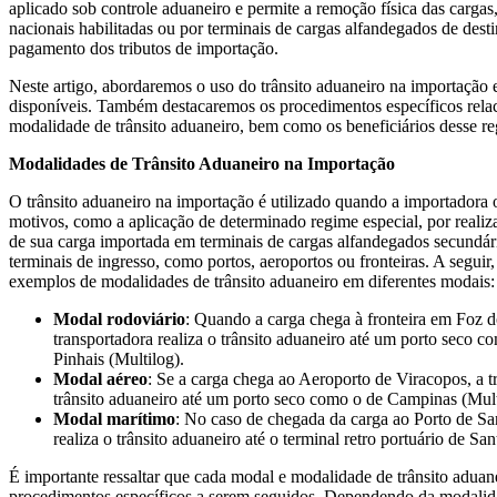
aplicado sob controle aduaneiro e permite a remoção física das cargas,
nacionais habilitadas ou por terminais de cargas alfandegados de des
pagamento dos tributos de importação.
Neste artigo, abordaremos o uso do trânsito aduaneiro na importação 
disponíveis. Também destacaremos os procedimentos específicos rela
modalidade de trânsito aduaneiro, bem como os beneficiários desse r
Modalidades de Trânsito Aduaneiro na Importação
O trânsito aduaneiro na importação é utilizado quando a importadora o
motivos, como a aplicação de determinado regime especial, por realiza
de sua carga importada em terminais de cargas alfandegados secundári
terminais de ingresso, como portos, aeroportos ou fronteiras. A seguir
exemplos de modalidades de trânsito aduaneiro em diferentes modais:
Modal rodoviário
: Quando a carga chega à fronteira em Foz d
transportadora realiza o trânsito aduaneiro até um porto seco c
Pinhais (Multilog).
Modal aéreo
: Se a carga chega ao Aeroporto de Viracopos, a t
trânsito aduaneiro até um porto seco como o de Campinas (Mult
Modal marítimo
: No caso de chegada da carga ao Porto de San
realiza o trânsito aduaneiro até o terminal retro portuário de San
É importante ressaltar que cada modal e modalidade de trânsito aduan
procedimentos específicos a serem seguidos. Dependendo da modalida