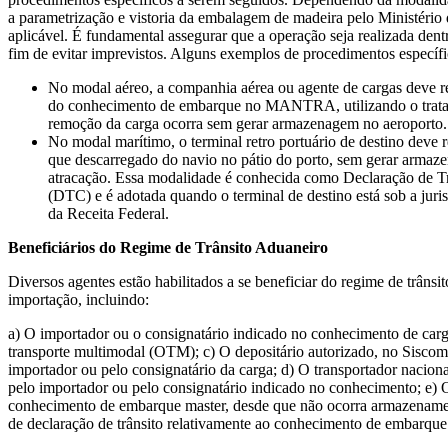
a parametrização e vistoria da embalagem de madeira pelo Ministério
aplicável. É fundamental assegurar que a operação seja realizada den
fim de evitar imprevistos. Alguns exemplos de procedimentos específ
No modal aéreo, a companhia aérea ou agente de cargas deve re
do conhecimento de embarque no MANTRA, utilizando o trata
remoção da carga ocorra sem gerar armazenagem no aeroporto.
No modal marítimo, o terminal retro portuário de destino deve 
que descarregado do navio no pátio do porto, sem gerar armaz
atracação. Essa modalidade é conhecida como Declaração de Tr
(DTC) e é adotada quando o terminal de destino está sob a jur
da Receita Federal.
Beneficiários do Regime de Trânsito Aduaneiro
Diversos agentes estão habilitados a se beneficiar do regime de trânsi
importação, incluindo:
a) O importador ou o consignatário indicado no conhecimento de carg
transporte multimodal (OTM); c) O depositário autorizado, no Siscom
importador ou pelo consignatário da carga; d) O transportador naciona
pelo importador ou pelo consignatário indicado no conhecimento; e) 
conhecimento de embarque master, desde que não ocorra armazenamen
de declaração de trânsito relativamente ao conhecimento de embarque 