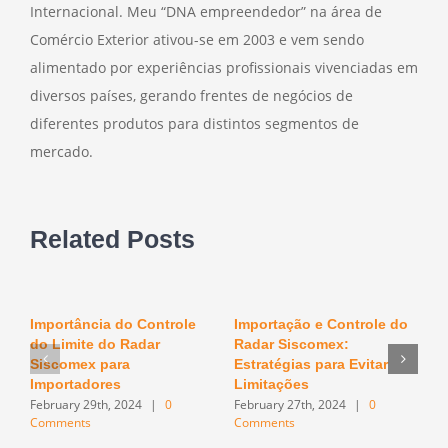
Internacional. Meu “DNA empreendedor” na área de
Comércio Exterior ativou-se em 2003 e vem sendo
alimentado por experiências profissionais vivenciadas em
diversos países, gerando frentes de negócios de
diferentes produtos para distintos segmentos de
mercado.
Related Posts
Importância do Controle
Importação e Controle do
O
do Limite do Radar
Radar Siscomex:
n
F
Siscomex para
Estratégias para Evitar
C
Importadores
Limitações
February 29th, 2024
|
0
February 27th, 2024
|
0
Comments
Comments