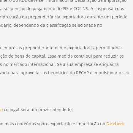
número do ADE deve ser informado na Declaração de Importação
te a suspensão do pagamento do PIS e COFINS. A suspensão das
comprovação da preponderância exportadora durante um período
dário, dependendo da classificação selecionada no
ra empresas preponderantemente exportadoras, permitindo a
o de bens de capital. Essa medida contribui para reduzir os
as no mercado internacional. Se a sua empresa se enquadra
lizada para aproveitar os benefícios do RECAP e impulsionar o seu
to
comigo! Será um prazer atendê-lo!
o mais conteúdos sobre exportação e importação no
Facebook
,