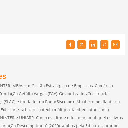
Facebook
Twitter
LinkedIn
WhatsApp
Email
es
INTER, MBAs em Gestão Estratégica de Empresas, Comércio
 Fundação Getúlio Vargas (FGV), Gestor Leader/Coach pela
g (SLAC) e fundador do RadarSiscomex. Mobilizo-me diante do
xterior e, sob um contexto múltiplo, também atuo como
NINTER e UNIARP. Como escritor e educador, publiquei os livros
portação Descomplicada” (2020), ambos pela Editora Labrador.