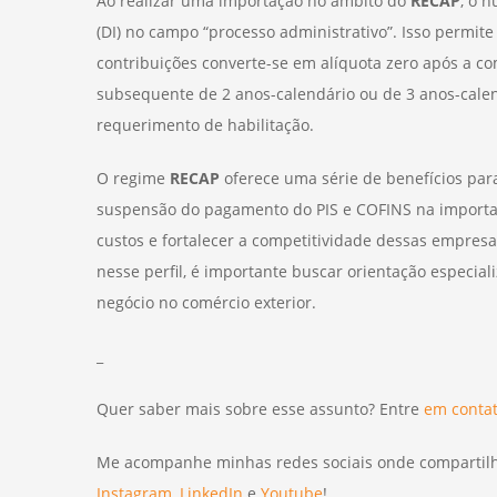
Ao realizar uma importação no âmbito do
RECAP
, o 
(DI) no campo “processo administrativo”. Isso permi
contribuições converte-se em alíquota zero após a 
subsequente de 2 anos-calendário ou de 3 anos-calen
requerimento de habilitação.
O regime
RECAP
oferece uma série de benefícios pa
suspensão do pagamento do PIS e COFINS na importaçã
custos e fortalecer a competitividade dessas empres
nesse perfil, é importante buscar orientação especia
negócio no comércio exterior.
_
Quer saber mais sobre esse assunto? Entre
em conta
Me acompanhe minhas redes sociais onde compartilh
Instagram
,
LinkedIn
e
Youtube
!