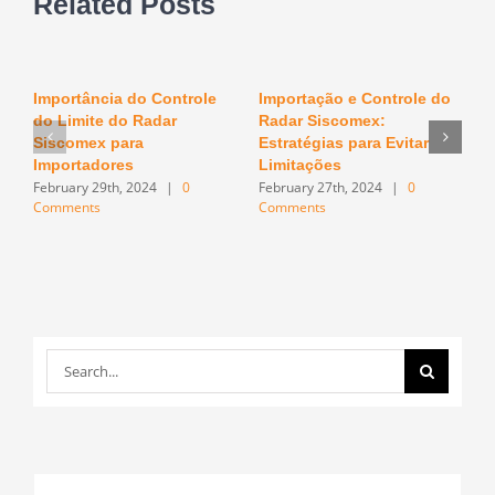
Related Posts
Importância do Controle
Importação e Controle do
O
do Limite do Radar
Radar Siscomex:
n
F
Siscomex para
Estratégias para Evitar
C
Importadores
Limitações
February 29th, 2024
|
0
February 27th, 2024
|
0
Comments
Comments
Search
for: