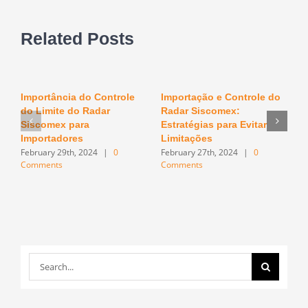
Related Posts
Importância do Controle
Importação e Controle do
O
do Limite do Radar
Radar Siscomex:
n
F
Siscomex para
Estratégias para Evitar
C
Importadores
Limitações
February 29th, 2024
|
0
February 27th, 2024
|
0
Comments
Comments
Search
for: