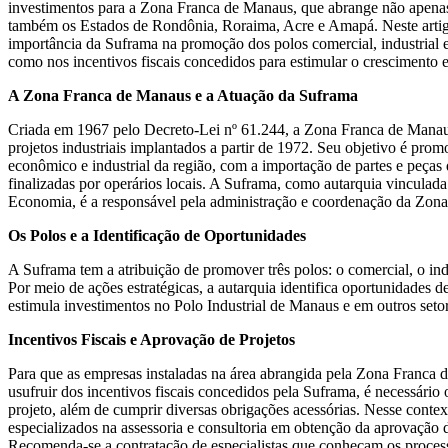
investimentos para a Zona Franca de Manaus, que abrange não apen
também os Estados de Rondônia, Roraima, Acre e Amapá. Neste artig
importância da Suframa na promoção dos polos comercial, industrial 
como nos incentivos fiscais concedidos para estimular o crescimento
A Zona Franca de Manaus e a Atuação da Suframa
Criada em 1967 pelo Decreto-Lei nº 61.244, a Zona Franca de Manaus
projetos industriais implantados a partir de 1972. Seu objetivo é pr
econômico e industrial da região, com a importação de partes e peças
finalizadas por operários locais. A Suframa, como autarquia vinculada
Economia, é a responsável pela administração e coordenação da Zon
Os Polos e a Identificação de Oportunidades
A Suframa tem a atribuição de promover três polos: o comercial, o ind
Por meio de ações estratégicas, a autarquia identifica oportunidades 
estimula investimentos no Polo Industrial de Manaus e em outros seto
Incentivos Fiscais e Aprovação de Projetos
Para que as empresas instaladas na área abrangida pela Zona Franca
usufruir dos incentivos fiscais concedidos pela Suframa, é necessário
projeto, além de cumprir diversas obrigações acessórias. Nesse context
especializados na assessoria e consultoria em obtenção da aprovação 
Recomenda-se a contratação de especialistas que conheçam os process