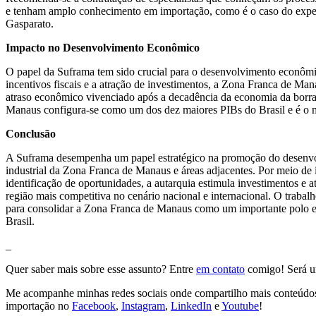
e tenham amplo conhecimento em importação, como é o caso do experi
Gasparato.
Impacto no Desenvolvimento Econômico
O papel da Suframa tem sido crucial para o desenvolvimento econôm
incentivos fiscais e a atração de investimentos, a Zona Franca de Man
atraso econômico vivenciado após a decadência da economia da borr
Manaus configura-se como um dos dez maiores PIBs do Brasil e é o m
Conclusão
A Suframa desempenha um papel estratégico na promoção do desenv
industrial da Zona Franca de Manaus e áreas adjacentes. Por meio de i
identificação de oportunidades, a autarquia estimula investimentos e a
região mais competitiva no cenário nacional e internacional. O trabal
para consolidar a Zona Franca de Manaus como um importante polo e
Brasil.
_
Quer saber mais sobre esse assunto? Entre
em contato
comigo! Será um
Me acompanhe minhas redes sociais onde compartilho mais conteúdos
importação no
Facebook
,
Instagram
,
LinkedIn
e
Youtube
!