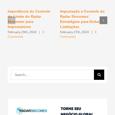
Importância do Controle
Importação e Controle do
O
do Limite do Radar
Radar Siscomex:
n
F
Siscomex para
Estratégias para Evitar
C
Importadores
Limitações
February 29th, 2024
|
0
February 27th, 2024
|
0
Comments
Comments
Search
for: