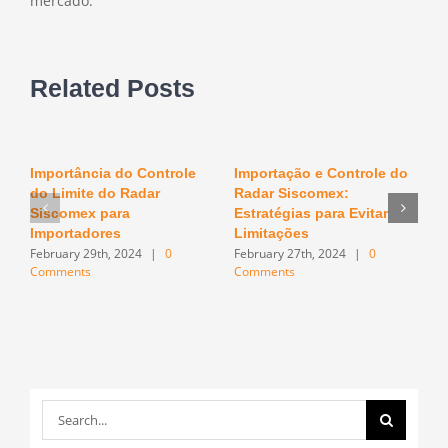
mercado.
Related Posts
Importância do Controle
Importação e Controle do
O
do Limite do Radar
Radar Siscomex:
n
F
Siscomex para
Estratégias para Evitar
C
Importadores
Limitações
February 29th, 2024
|
0
February 27th, 2024
|
0
Comments
Comments
Search
for: