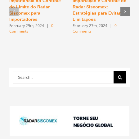
Importância do Controle
Importação e Controle do
O
do Limite do Radar
Radar Siscomex:
n
F
Siscomex para
Estratégias para Evitar
C
Importadores
Limitações
February 29th, 2024
|
0
February 27th, 2024
|
0
Comments
Comments
Search
for: