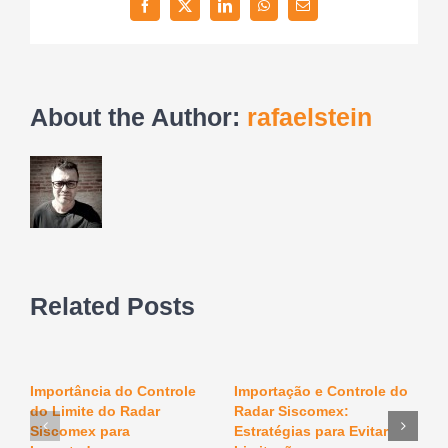
Facebook
Twitter
LinkedIn
WhatsApp
Email
About the Author:
rafaelstein
Related Posts
Importância do Controle
Importação e Controle do
O
do Limite do Radar
Radar Siscomex:
n
F
Siscomex para
Estratégias para Evitar