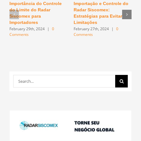
Importância do Controle
Importação e Controle do
O
do Limite do Radar
Radar Siscomex:
n
F
Siscomex para
Estratégias para Evitar
C
Importadores
Limitações
February 29th, 2024
|
0
February 27th, 2024
|
0
Comments
Comments
Search
for: