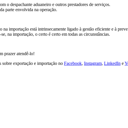
 com o despachante aduaneiro e outros prestadores de serviços.
ada parte envolvida na operação.
o na importação está intrinsecamente ligado à gestão eficiente e à pre
-se, na importação, o certo é certo em todas as circunstâncias.
 prazer atendê-lo!
s sobre exportação e importação no
Facebook
,
Instagram
,
LinkedIn
e
Y