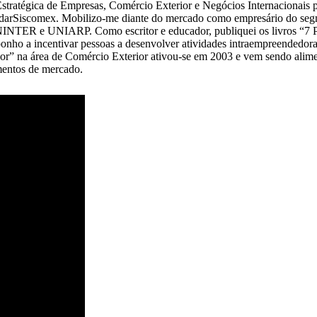
tégica de Empresas, Comércio Exterior e Negócios Internacionais p
arSiscomex. Mobilizo-me diante do mercado como empresário do segme
NTER e UNIARP. Como escritor e educador, publiquei os livros “7 P
ho a incentivar pessoas a desenvolver atividades intraempreendedoras e
” na área de Comércio Exterior ativou-se em 2003 e vem sendo aliment
gmentos de mercado.