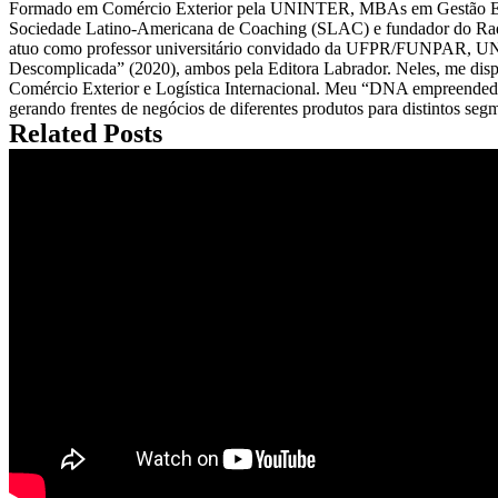
Formado em Comércio Exterior pela UNINTER, MBAs em Gestão Estra
Sociedade Latino-Americana de Coaching (SLAC) e fundador do Rad
atuo como professor universitário convidado da UFPR/FUNPAR, UNI
Descomplicada” (2020), ambos pela Editora Labrador. Neles, me dispon
Comércio Exterior e Logística Internacional. Meu “DNA empreendedor
gerando frentes de negócios de diferentes produtos para distintos se
Related Posts