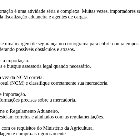
ortação é uma atividade séria e complexa. Muitas vezes, importadores 
la fiscalização aduaneira e agentes de cargas.
le uma margem de segurança no cronograma para cobrir contratempos e
rando possíveis obstáculos e atrasos.
la a importação.
s e busque assessoria legal quando necessário.
em vez da NCM correta.
ul (NCM) e classifique corretamente sua mercadoria.
de Importação.
formações precisas sobre a mercadoria.
rme o Regulamento Aduaneiro.
stejam corretos e alinhados com as regulamentações.
com os requisitos do Ministério da Agricultura.
alagem e cumpra-as rigorosamente.