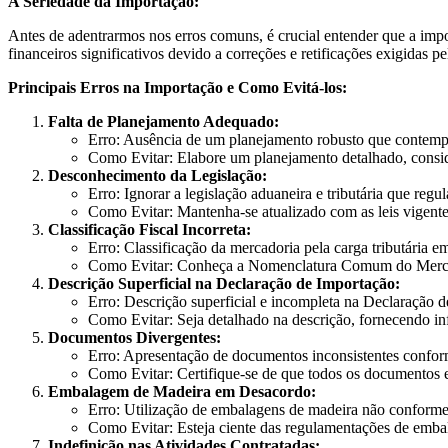
A Seriedade da Importação:
Antes de adentrarmos nos erros comuns, é crucial entender que a imp
financeiros significativos devido a correções e retificações exigidas pe
Principais Erros na Importação e Como Evitá-los:
Falta de Planejamento Adequado:
Erro: Ausência de um planejamento robusto que contemp
Como Evitar: Elabore um planejamento detalhado, conside
Desconhecimento da Legislação:
Erro: Ignorar a legislação aduaneira e tributária que regu
Como Evitar: Mantenha-se atualizado com as leis vigente
Classificação Fiscal Incorreta:
Erro: Classificação da mercadoria pela carga tributária 
Como Evitar: Conheça a Nomenclatura Comum do Mercos
Descrição Superficial na Declaração de Importação:
Erro: Descrição superficial e incompleta na Declaração 
Como Evitar: Seja detalhado na descrição, fornecendo in
Documentos Divergentes:
Erro: Apresentação de documentos inconsistentes confo
Como Evitar: Certifique-se de que todos os documentos e
Embalagem de Madeira em Desacordo:
Erro: Utilização de embalagens de madeira não conforme 
Como Evitar: Esteja ciente das regulamentações de emb
Indefinição nas Atividades Contratadas: