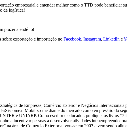
portação empresarial e entender melhor como o TTD pode beneficiar sua
 de logística!
 prazer atendê-lo!
s sobre exportação e importação no
Facebook
,
Instagram
,
LinkedIn
e
Y
tégica de Empresas, Comércio Exterior e Negócios Internacionais p
arSiscomex. Mobilizo-me diante do mercado como empresário do segme
NTER e UNIARP. Como escritor e educador, publiquei os livros “7 P
ho a incentivar pessoas a desenvolver atividades intraempreendedoras e
” na área de Comércio Exterior ativou-se em 2003 e vem sendo aliment