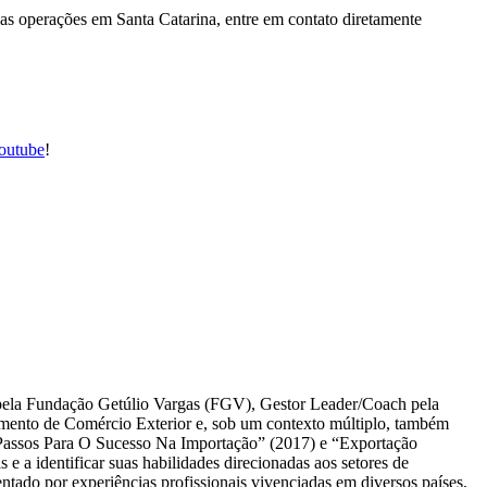
s operações em Santa Catarina, entre em contato diretamente
outube
!
ela Fundação Getúlio Vargas (FGV), Gestor Leader/Coach pela
nto de Comércio Exterior e, sob um contexto múltiplo, também
assos Para O Sucesso Na Importação” (2017) e “Exportação
 a identificar suas habilidades direcionadas aos setores de
ado por experiências profissionais vivenciadas em diversos países,