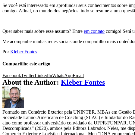
Se você está interessado em aprofundar seus conhecimentos sobre im
comigo. Afinal, no mundo dos negócios, tudo se resume a uma questão
_
Quer saber mais sobre esse assunto? Entre
em contato
comigo! Será um
Me acompanhe minhas redes sociais onde compartilho mais conteúdo
Por
Kleber Fontes
Compartilhe este artigo
Facebook
Twitter
LinkedIn
WhatsApp
Email
About the Author:
Kleber Fontes
Formado em Comércio Exterior pela UNINTER, MBAs em Gestão Estra
Sociedade Latino-Americana de Coaching (SLAC) e fundador do Rad
atuo como professor universitário convidado da UFPR/FUNPAR, UNI
Descomplicada” (2020), ambos pela Editora Labrador. Neles, me dispon
Comércio Exterior e Logística Internacional. Meu “DNA empreendedor