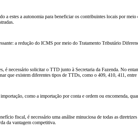
 a estes a autonomia para beneficiar os contribuintes locais por meio d
stradas.
eressante: a redução do ICMS por meio do Tratamento Tributário Difere
es, é necessário solicitar o TTD junto à Secretaria da Fazenda. No entan
ar que existem diferentes tipos de TTDs, como o 409, 410, 411, entre 
 importação, como a importação por conta e ordem ou encomenda, quand
nefício fiscal, é necessário uma análise minuciosa de todas as diretriz
rda da vantagem competitiva.