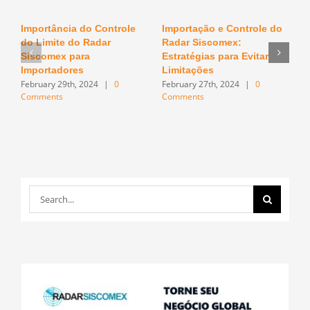
Importância do Controle
Importação e Controle do
O
do Limite do Radar
Radar Siscomex:
n
F
Siscomex para
Estratégias para Evitar
C
Importadores
Limitações
February 29th, 2024
|
0
February 27th, 2024
|
0
Comments
Comments
Search
for: