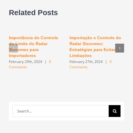
Related Posts
Importância do Controle
Importação e Controle do
O
do Limite do Radar
Radar Siscomex:
n
F
Siscomex para
Estratégias para Evitar
C
Importadores
Limitações
February 29th, 2024
|
0
February 27th, 2024
|
0
Comments
Comments
Search
for: