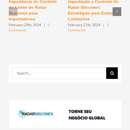
Importância do Controle
Importação e Controle do
O
do Limite do Radar
Radar Siscomex:
n
F
Siscomex para
Estratégias para Evitar
C
Importadores
Limitações
February 29th, 2024
|
0
February 27th, 2024
|
0
Comments
Comments
Search
for: