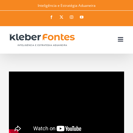
Skip
Inteligência e Estratégia Aduaneira
to
Facebook
Twitter
Instagram
YouTube
content