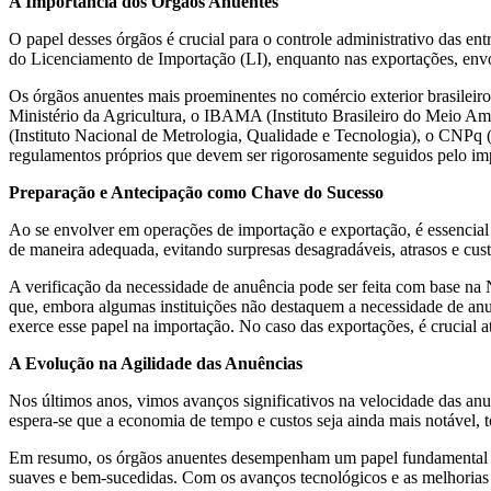
A Importância dos Órgãos Anuentes
O papel desses órgãos é crucial para o controle administrativo das e
do Licenciamento de Importação (LI), enquanto nas exportações, envol
Os órgãos anuentes mais proeminentes no comércio exterior brasile
Ministério da Agricultura, o IBAMA (Instituto Brasileiro do Meio 
(Instituto Nacional de Metrologia, Qualidade e Tecnologia), o CNPq 
regulamentos próprios que devem ser rigorosamente seguidos pelo imp
Preparação e Antecipação como Chave do Sucesso
Ao se envolver em operações de importação e exportação, é essencial 
de maneira adequada, evitando surpresas desagradáveis, atrasos e cust
A verificação da necessidade de anuência pode ser feita com base 
que, embora algumas instituições não destaquem a necessidade de a
exerce esse papel na importação. No caso das exportações, é crucial at
A Evolução na Agilidade das Anuências
Nos últimos anos, vimos avanços significativos na velocidade das a
espera-se que a economia de tempo e custos seja ainda mais notável, t
Em resumo, os órgãos anuentes desempenham um papel fundamental no c
suaves e bem-sucedidas. Com os avanços tecnológicos e as melhorias no