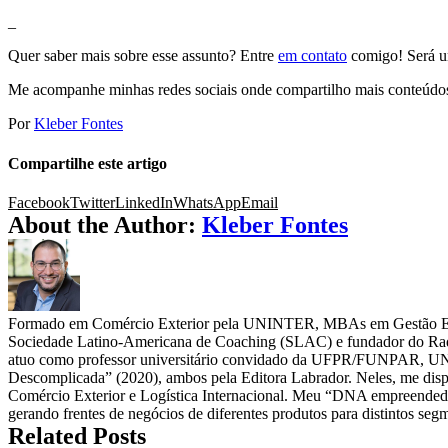
_
Quer saber mais sobre esse assunto? Entre
em contato
comigo! Será um
Me acompanhe minhas redes sociais onde compartilho mais conteúdo
Por
Kleber Fontes
Compartilhe este artigo
Facebook
Twitter
LinkedIn
WhatsApp
Email
About the Author:
Kleber Fontes
Formado em Comércio Exterior pela UNINTER, MBAs em Gestão Estra
Sociedade Latino-Americana de Coaching (SLAC) e fundador do Rad
atuo como professor universitário convidado da UFPR/FUNPAR, UNI
Descomplicada” (2020), ambos pela Editora Labrador. Neles, me dispon
Comércio Exterior e Logística Internacional. Meu “DNA empreendedor
gerando frentes de negócios de diferentes produtos para distintos se
Related Posts