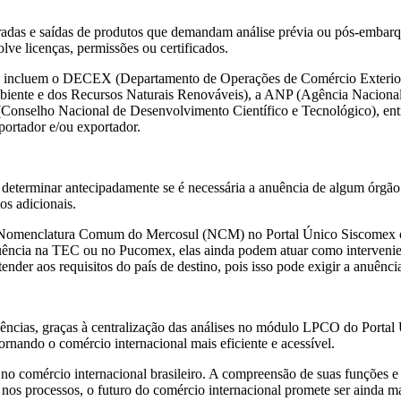
ntradas e saídas de produtos que demandam análise prévia ou pós-embar
ve licenças, permissões ou certificados.
iro incluem o DECEX (Departamento de Operações de Comércio Exterior
Ambiente e dos Recursos Naturais Renováveis), a ANP (Agência Nacion
(Conselho Nacional de Desenvolvimento Científico e Tecnológico), entr
ortador e/ou exportador.
determinar antecipadamente se é necessária a anuência de algum órgão a
os adicionais.
na Nomenclatura Comum do Mercosul (NCM) no Portal Único Siscomex o
nuência na TEC ou no Pucomex, elas ainda podem atuar como interven
ender aos requisitos do país de destino, pois isso pode exigir a anuência
nuências, graças à centralização das análises no módulo LPCO do Port
ornando o comércio internacional mais eficiente e acessível.
omércio internacional brasileiro. A compreensão de suas funções e a 
s processos, o futuro do comércio internacional promete ser ainda mais