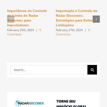
Importância do Controle
Importação e Controle do
O
do Limite do Radar
Radar Siscomex:
n
F
Siscomex para
Estratégias para Evitar
C
Importadores
Limitações
February 29th, 2024
|
0
February 27th, 2024
|
0
Comments
Comments
Search
for: