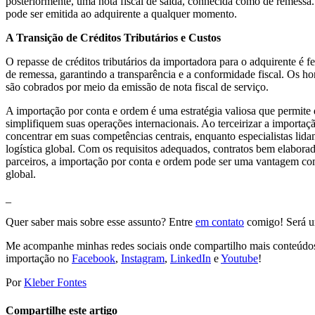
posteriormente, uma nota fiscal de saída, conhecida como de remessa.
pode ser emitida ao adquirente a qualquer momento.
A Transição de Créditos Tributários e Custos
O repasse de créditos tributários da importadora para o adquirente é fei
de remessa, garantindo a transparência e a conformidade fiscal. Os h
são cobrados por meio da emissão de nota fiscal de serviço.
A importação por conta e ordem é uma estratégia valiosa que permite
simplifiquem suas operações internacionais. Ao terceirizar a importa
concentrar em suas competências centrais, enquanto especialistas lid
logística global. Com os requisitos adequados, contratos bem elaborad
parceiros, a importação por conta e ordem pode ser uma vantagem co
global.
_
Quer saber mais sobre esse assunto? Entre
em contato
comigo! Será um
Me acompanhe minhas redes sociais onde compartilho mais conteúdos
importação no
Facebook
,
Instagram
,
LinkedIn
e
Youtube
!
Por
Kleber Fontes
Compartilhe este artigo