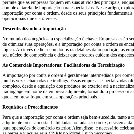
permite que as empresas foquem em suas atividades principais, enquan
complexa tarefa de importação para especialistas. Neste artigo, explo
importação por conta e ordem, desde os seus princípios fundamentais at
operacionais que ela oferece.
Descentralizando a Importação
No mundo dos negócios, a especialização é chave. Empresas estão s
de otimizar suas operações, e a importação por conta e ordem se enca
lógica. Ao invés de lidar com todos os detalhes da importação, as e
seu núcleo de competência e deixar que terceiros cuidem dos aspectos 
As Comerciais Importadoras: Facilitadoras da Terceirização
A importação por conta e ordem é geralmente intermediada por comerc
muitas vezes chamadas de tradings. Essas empresas especializadas o
completo, desde a aquisição dos produtos no exterior até a nacionaliz
trading age em nome da empresa adquirente, tornando o processo mais
que a empresa foque em suas operações principais.
Requisitos e Procedimentos
Para que a importação por conta e ordem seja bem-sucedida, tanto a 
adquirente precisam estar habilitadas no radar-siscomex, o sistema da 
para operações de comércio exterior. Além disso, é necessário celebr
as partes e vincular seus CNPJs no Portal Único Siscomex.