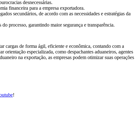
burocracias desnecessárias.
omia financeira para a empresa exportadora.
degados secundários, de acordo com as necessidades e estratégias da
s do processo, garantindo maior segurança e transparência.
ar cargas de forma ágil, eficiente e econômica, contando com a
car orientação especializada, como despachantes aduaneiros, agentes
to aduaneiro na exportação, as empresas podem otimizar suas operações
outube
!