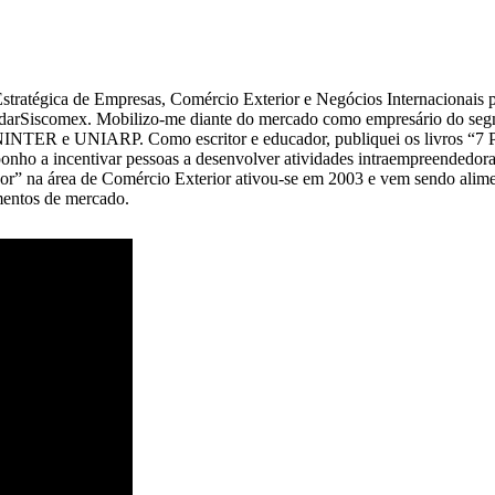
tégica de Empresas, Comércio Exterior e Negócios Internacionais p
arSiscomex. Mobilizo-me diante do mercado como empresário do segme
NTER e UNIARP. Como escritor e educador, publiquei os livros “7 P
ho a incentivar pessoas a desenvolver atividades intraempreendedoras e
” na área de Comércio Exterior ativou-se em 2003 e vem sendo aliment
gmentos de mercado.