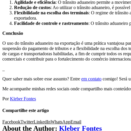
Agilidade e eficiência
: O trânsito aduaneiro permite a moviment
Redução de custos
: Ao utilizar o trânsito aduaneiro, é possí
Flexibilidade na escolha dos terminais
: O regime de trânsito 
exportadora.
Facilidade de controle e rastreamento
: O trânsito aduaneiro
Conclusão
O uso do trânsito aduaneiro na exportação é uma prática vantajosa pa
suspensão do pagamento de tributos e a flexibilidade na escolha dos 
de cargas e transportadoras habilitadas, a fim de cumprir todos os re
comerciais e contribuir para o fortalecimento do comércio internaciona
_
Quer saber mais sobre esse assunto? Entre
em contato
comigo! Será um
Me acompanhe minhas redes sociais onde compartilho mais conteúdo
Por
Kleber Fontes
Compartilhe este artigo
Facebook
Twitter
LinkedIn
WhatsApp
Email
About the Author:
Kleber Fontes