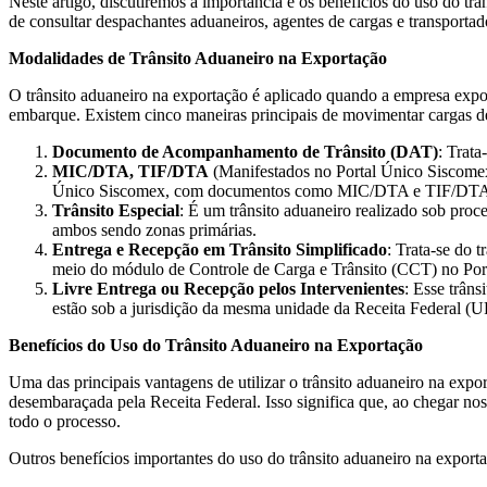
Neste artigo, discutiremos a importância e os benefícios do uso do t
de consultar despachantes aduaneiros, agentes de cargas e transportad
Modalidades de Trânsito Aduaneiro na Exportação
O trânsito aduaneiro na exportação é aplicado quando a empresa export
embarque. Existem cinco maneiras principais de movimentar cargas de
Documento de Acompanhamento de Trânsito (DAT)
: Trata
MIC/DTA, TIF/DTA
(Manifestados no Portal Único Siscomex)
Único Siscomex, com documentos como MIC/DTA e TIF/DTA, que
Trânsito Especial
: É um trânsito aduaneiro realizado sob proc
ambos sendo zonas primárias.
Entrega e Recepção em Trânsito Simplificado
: Trata-se do 
meio do módulo de Controle de Carga e Trânsito (CCT) no Port
Livre Entrega ou Recepção pelos Intervenientes
: Esse trân
estão sob a jurisdição da mesma unidade da Receita Federal (U
Benefícios do Uso do Trânsito Aduaneiro na Exportação
Uma das principais vantagens de utilizar o trânsito aduaneiro na expor
desembaraçada pela Receita Federal. Isso significa que, ao chegar nos
todo o processo.
Outros benefícios importantes do uso do trânsito aduaneiro na export