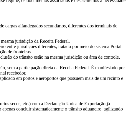
desse regime, os documentos associados e destacaremos a necessidade
de cargas alfandegados secundários, diferentes dos terminais de
 a mesma jurisdição da Receita Federal.
entre jurisdições diferentes, tratado por meio do sistema Portal
o de fronteiras.
clusão do trânsito estão na mesma jurisdição ou área de controle,
ção, sem a participação direta da Receita Federal. É manifestado por
nal recebedor.
aplicado em portos e aeroportos que possuem mais de um recinto e
 portos secos, etc.) com a Declaração Única de Exportação já
o apenas concluir sistematicamente o trânsito aduaneiro, agilizando