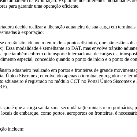
rânsito aduaneiro na exportação. Exploraremos diferentes modalidades 
oras para garantir uma operação eficiente.
adora decide realizar a liberação aduaneira de sua carga em terminais 
stinadas à exportação:
-se do trânsito aduaneiro entre dois pontos distintos, que não estão sob
: Essa modalidade é semelhante ao DAT, mas envolve trânsito aduaneiro 
 também cobrem o transporte internacional de cargas e a transposiçã
edimento especial, concedido quando o ponto de início e o ponto de con
trânsito aduaneiro realizado em portos e fronteiras de grande movimenta
al Único Siscomex, envolvendo apenas o terminal entregador e o termi
sito aduaneiro é registrado no módulo CCT no Portal Único Siscomex e 
RF).
tação é que a carga sai da zona secundária (terminais retro portuários,
 locais de embarque, como portos, aeroportos ou fronteiras, é necessári
ação incluem: