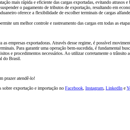
ação mais rápida e eficiente das cargas exportadas, evitando atrasos e 
vel suspender o pagamento de tributos de exportação, resultando em econ
aduaneiro oferece a flexibilidade de escolher terminais de cargas alfan
 permite um melhor controle e rastreamento das cargas em todas as etapa
ra as empresas exportadoras. Através desse regime, é possível moviment
terminais. Para garantir uma operação bem-sucedida, é fundamental bus
quisitos e procedimentos necessários. Ao utilizar corretamente o trânsi
l do Brasil.
 prazer atendê-lo!
s sobre exportação e importação no
Facebook
,
Instagram
,
LinkedIn
e
Y