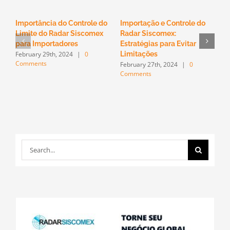
Importância do Controle do
Importação e Controle do
D
Limite do Radar Siscomex
Radar Siscomex:
I
para Importadores
Estratégias para Evitar
V
February 29th, 2024
|
0
F
Limitações
Comments
C
February 27th, 2024
|
0
Comments
Search
for: