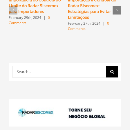
Importância do Controle do
Importação e Controle do
O
Limite do Radar Siscomex
Radar Siscomex:
n
F
para Importadores
Estratégias para Evitar
C
February 29th, 2024
|
0
Limitações
Comments
February 27th, 2024
|
0
Comments
Search
for: