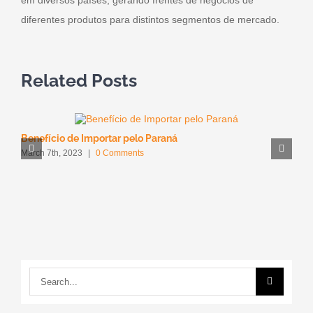
em diversos países, gerando frentes de negócios de
diferentes produtos para distintos segmentos de mercado.
Related Posts
Benefício de Importar pelo Paraná
H
March 7th, 2023
|
0 Comments
J
Search
for: