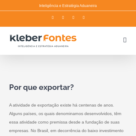
Skip
Inteligência e Estratégia Aduaneira
to
Facebook
Twitter
Instagram
YouTube
content
View
Por que exportar?
Larger
Image
A atividade de exportação existe há centenas de anos.
Alguns países, os quais denominamos desenvolvidos, têm
essa atividade como premissa desde a fundação de suas
empresas. No Brasil, em decorrência do baixo investimento