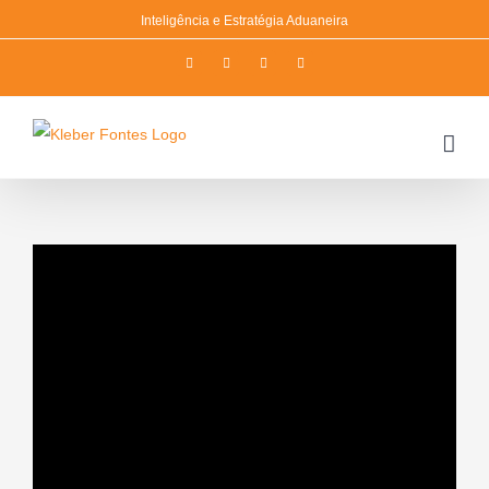
Skip
Inteligência e Estratégia Aduaneira
to
Facebook
Twitter
Instagram
YouTube
content