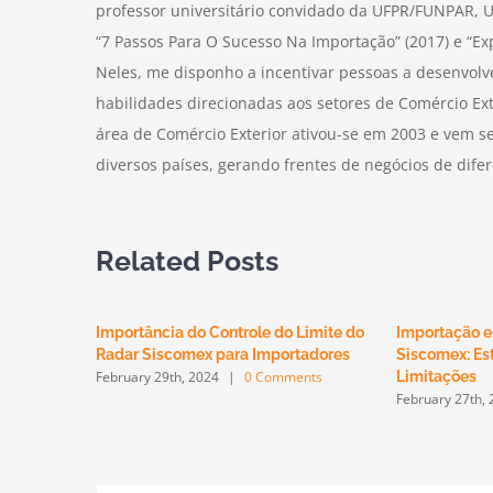
professor universitário convidado da UFPR/FUNPAR, U
“7 Passos Para O Sucesso Na Importação” (2017) e “E
Neles, me disponho a incentivar pessoas a desenvolve
habilidades direcionadas aos setores de Comércio Ex
área de Comércio Exterior ativou-se em 2003 e vem s
diversos países, gerando frentes de negócios de dif
Related Posts
Importância do Controle do Limite do
Importação e
Radar Siscomex para Importadores
Siscomex: Est
February 29th, 2024
|
0 Comments
Limitações
February 27th,