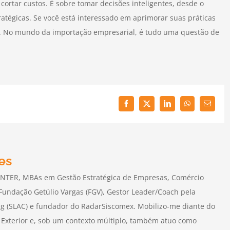
ortar custos. É sobre tomar decisões inteligentes, desde o
ratégicas. Se você está interessado em aprimorar suas práticas
o. No mundo da importação empresarial, é tudo uma questão de
Facebook
Twitter
LinkedIn
WhatsApp
Email
es
INTER, MBAs em Gestão Estratégica de Empresas, Comércio
 Fundação Getúlio Vargas (FGV), Gestor Leader/Coach pela
g (SLAC) e fundador do RadarSiscomex. Mobilizo-me diante do
xterior e, sob um contexto múltiplo, também atuo como