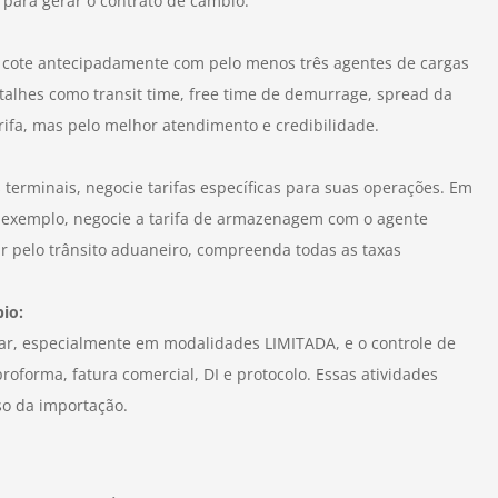
 para gerar o contrato de câmbio.
l, cote antecipadamente com pelo menos três agentes de cargas
etalhes como transit time, free time de demurrage, spread da
rifa, mas pelo melhor atendimento e credibilidade.
erminais, negocie tarifas específicas para suas operações. Em
 exemplo, negocie a tarifa de armazenagem com o agente
r pelo trânsito aduaneiro, compreenda todas as taxas
io:
dar, especialmente em modalidades LIMITADA, e o controle de
forma, fatura comercial, DI e protocolo. Essas atividades
so da importação.