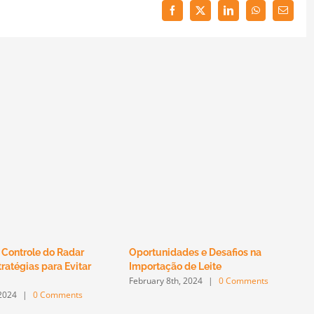
Facebook
Twitter
LinkedIn
WhatsApp
Email
 Controle do Radar
Oportunidades e Desafios na
ratégias para Evitar
Importação de Leite
February 8th, 2024
|
0 Comments
 2024
|
0 Comments