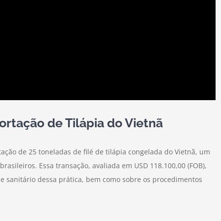
ortação de Tilápia do Vietnã
ção de 25 toneladas de filé de tilápia congelada do Vietnã, um
brasileiros. Essa transação, avaliada em USD 118.100,00 (FOB),
 e sanitário dessa prática, bem como sobre os procedimentos