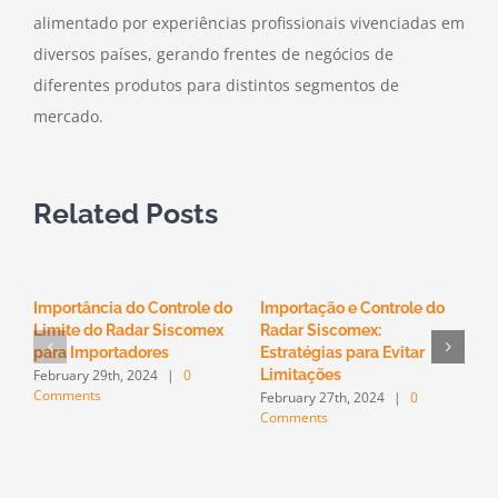
alimentado por experiências profissionais vivenciadas em
diversos países, gerando frentes de negócios de
diferentes produtos para distintos segmentos de
mercado.
Related Posts
Importância do Controle do
Importação e Controle do
O
Limite do Radar Siscomex
Radar Siscomex:
n
F
para Importadores
Estratégias para Evitar
C
February 29th, 2024
|
0
Limitações
Comments
February 27th, 2024
|
0
Comments