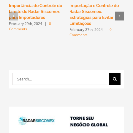
Importância do Controle do
Importação e Controle do
O
Limite do Radar Siscomex
Radar Siscomex:
n
F
para Importadores
Estratégias para Evitar
C
February 29th, 2024
|
0
Limitações
Comments
February 27th, 2024
|
0
Comments
Search
for: